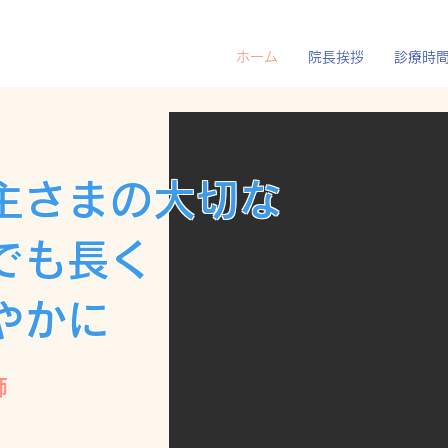
ホーム
院長挨拶
診療時
主さまの大切な
でも長く
やかに
師