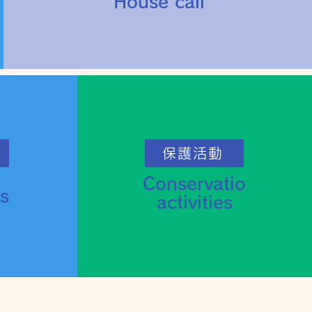
House call
保護活動
Conservatio
s
activities